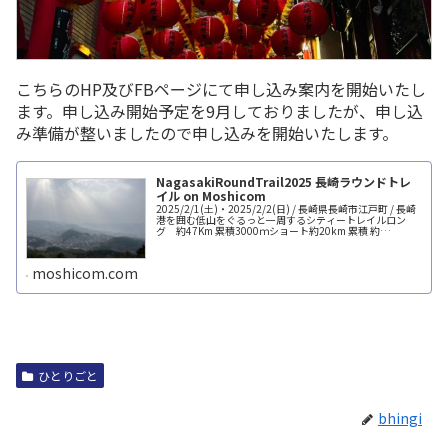
こちらのHP及びFBページにて申し込み案内を開始いたし
ます。申し込み開始予定を9月しておりましたが、申し込
み準備が整いましたので申し込みを開始いたします。
NagasakiRoundTrail2025 長崎ラウンドトレ
イル on Moshicom
2025/2/1(土)・2025/2/2(日) / 長崎県長崎市江戸町 / 長崎
港を囲む低山をぐるっと一周するシティートレイルロン
グ 約47Km 累積3000ｍショート約20km 累積 約
1200m※ショートコースの距離累積は再計測いたしま...
moshicom.com
ひとりごと
bhingi