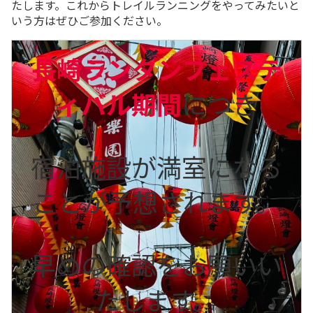
たします。これからトレイルランニングをやってみたいと
いう方はぜひご参加ください。
長崎ランタンフェステ
ィバル期間
につき
宿泊施設が満室になる
ことが予想されます。
早めの確認をお願いい
たします。