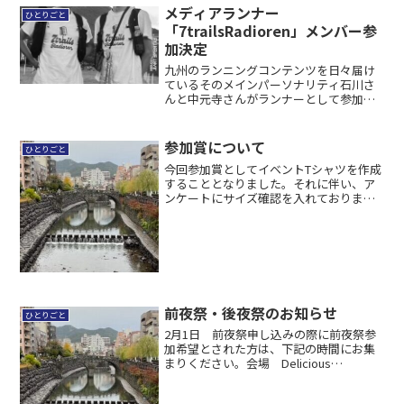
メディアランナー
ひとりごと
「7trailsRadioren」メンバー参
加決定
九州のランニングコンテンツを日々届け
ているそのメインパーソナリティ石川さ
んと中元寺さんがランナーとして参加し
ます！石川博己 @rolleinar7trails主宰。
福岡市にて「F_d（エフ・ディ）」という
デザイン会社を営む。自称天然パーマ。...
参加賞について
ひとりごと
今回参加賞としてイベントTシャツを作成
することとなりました。それに伴い、ア
ンケートにサイズ確認を入れておりま
す。アンケートでの回答をお願いいたし
ます。また早期エントリーの方は当初サ
イズ確認アンケートはありませんでした
のでふじもん連絡で構いま...
前夜祭・後夜祭のお知らせ
ひとりごと
2月1日 前夜祭申し込みの際に前夜祭参
加希望とされた方は、下記の時間にお集
まりください。会場 Delicious
Restaurant Attic 〒850-0862長崎県
長崎市出島町1-1 095-820-2366時