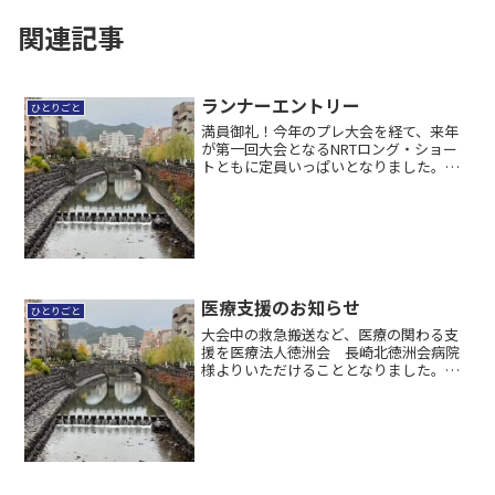
関連記事
ランナーエントリー
ひとりごと
満員御礼！今年のプレ大会を経て、来年
が第一回大会となるNRTロング・ショー
トともに定員いっぱいとなりました。エ
ントリーしていただきました選手の皆様
ありがとうございました。コース整備な
どをこれから冬にかけて行っていきます
ボランティアはまだまだ...
医療支援のお知らせ
ひとりごと
大会中の救急搬送など、医療の関わる支
援を医療法人徳洲会 長崎北徳洲会病院
様よりいただけることとなりました。合
わせて安全な大会にしてまいります。皆
様よろしくお願いいたします